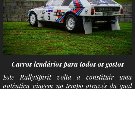
Carros lendários para todos os gostos
Este RallySpirit volta a constituir uma
autêntica viagem no tempo através da qual
vamos poder ver, entre os Grupo B,
preciosidades da dimensão do Ford RS200,
de um Lancia Delta S4 e de um Lancia Rally
037, ambos com a famosa decoração da
Martini Racing, dos Audi Quattro S1 E2, do