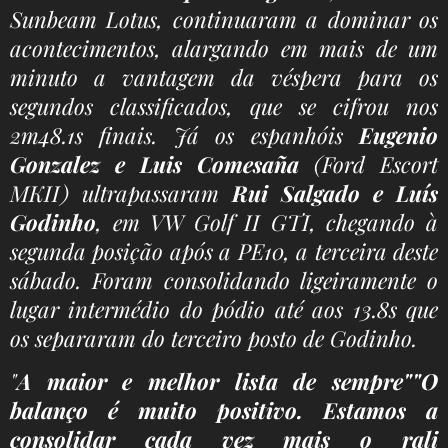
Sunbeam Lotus, continuaram a dominar os
acontecimentos, alargando em mais de um
minuto a vantagem da véspera para os
segundos classificados, que se cifrou nos
2m48.1s finais. Já os espanhóis
Eugenio
Gonzalez e Luis Comesaña
(Ford Escort
MKII) ultrapassaram
Rui Salgado e Luís
Godinho
, em VW Golf II GTI, chegando à
segunda posição após a PE10, a terceira deste
sábado. Foram consolidando ligeiramente o
lugar intermédio do pódio até aos 13.8s que
os separaram do terceiro posto de Godinho.
"
A maior e melhor lista de sempre""O
balanço é muito positivo. Estamos a
consolidar cada vez mais o rali