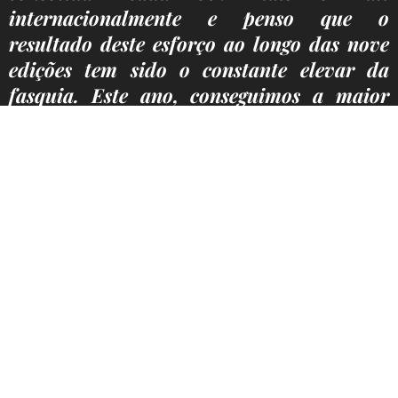
internacionalmente e penso que o
resultado deste esforço ao longo das nove
edições tem sido o constante elevar da
fasquia. Este ano, conseguimos a maior
lista de inscritos de sempre, com um salto
idêntico na qualidade dos carros
presentes. Correu tudo muito bem. Aliás,
quando vemos pilotos que fazem as provas
de referência a nível mundial afirmarem
que para o ano estarão cá outra vez e que
vão dizer aos amigos para também vir a
Portugal, esse é o melhor incentivo que um
organizador pode ter
", diz Pedro Ortigão,
um dos responsáveis da
X Racing
.
O RallySpirit é organizado pela
X Racing
,